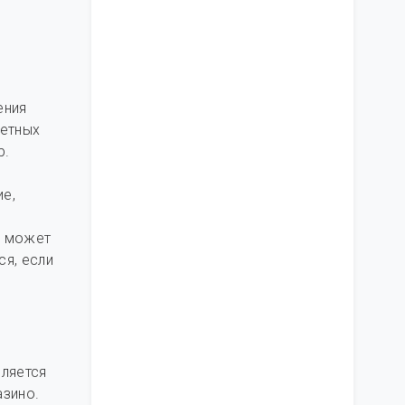
ения
ретных
р.
ие,
е может
ся, если
вляется
азино.