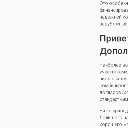
Это особенн
финансирова
надежной ко
зарубежные 
Приве
Допол
Наиболее ва
участниками
них является
комбинирова
долларов (х
стандартными
Ниже привед
большого на
хорошего ма