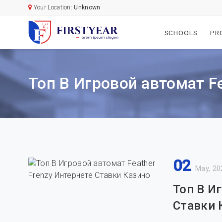
Your Location:
Unknown
SCHOOLS
PR
Топ В Игровой автомат F
02
May, 20
Топ В И
Ставки 