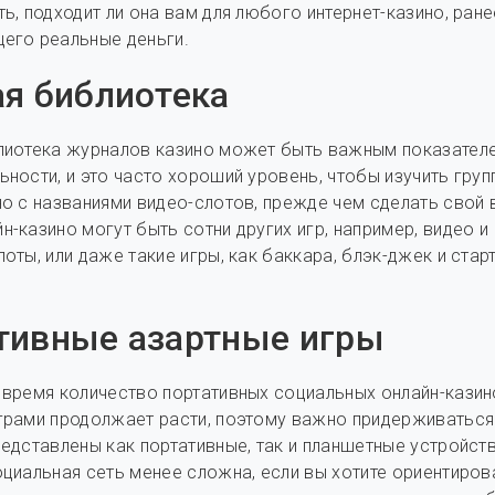
ь, подходит ли она вам для любого интернет-казино, ране
его реальные деньги.
ая библиотека
лиотека журналов казино может быть важным показател
ности, и это часто хороший уровень, чтобы изучить груп
но с названиями видео-слотов, прежде чем сделать свой
-казино могут быть сотни других игр, например, видео и
оты, или даже такие игры, как баккара, блэк-джек и ста
тивные азартные игры
 время количество портативных социальных онлайн-казин
грами продолжает расти, поэтому важно придерживаться 
редставлены как портативные, так и планшетные устройств
оциальная сеть менее сложна, если вы хотите ориентирова