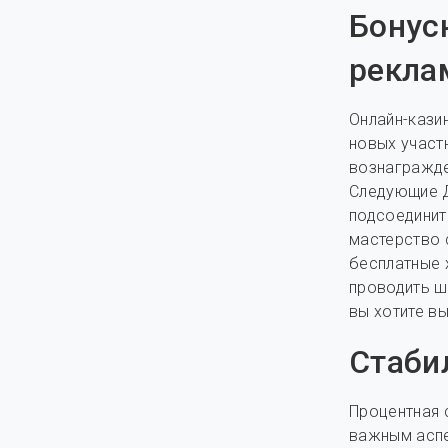
Бонус
рекл
Онлайн-кази
новых участ
вознагражде
Следующие Д
подсоединит
мастерство 
бесплатные 
проводить ш
вы хотите в
Стаби
Процентная 
важным аспе