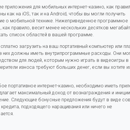
е приложения для мобильных интернет-казино, как правил
ы как на iOS, так и на Android, чтобы вы могли получить
ие о мобильной технике. Нижеприведенное программное
 как правило, весит менее нескольких десятков мегабайт
кать список областей в вашей программе.
сплатно загрузить на ваш портативный компьютер или пла
з них должны иметь внутрипрограммные расходы. Они мо
дством для людей, которым нужно играть в видеоигры в
мерители износа требуют больших денег, если вы хотите и
ое портативное интернет-казино, необходимо иметь прил
длагает максимальный доход от вознаграждения и иници
ние. Следующие бонусные предложения будут в виде со
 кредита, подходящего наращивания или ничего не
ается.