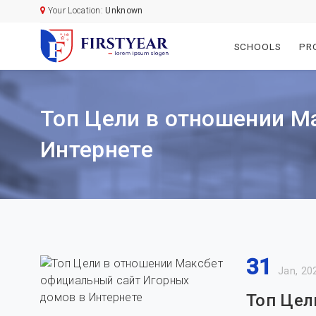
Your Location:
Unknown
SCHOOLS
PR
Топ Цели в отношении М
Интернете
31
Jan, 20
Топ Цел