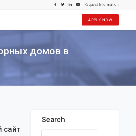
Request Information
APPLY NOW
орных домов в
Search
 сайт
Search