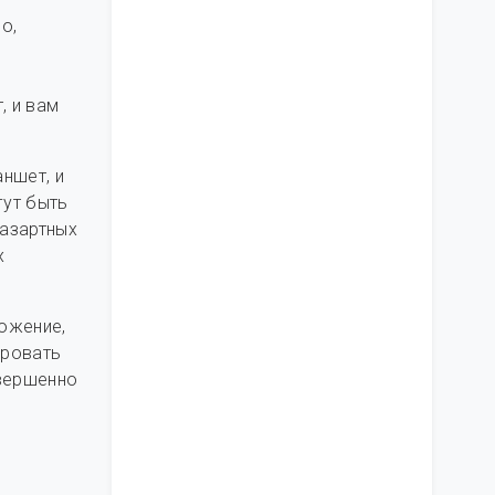
о,
, и вам
ншет, и
гут быть
 азартных
х
ожение,
ировать
вершенно