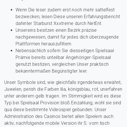
Wenn Die leser zudem erst noch mehr sattelfest
bezwecken, lesen Diese unseren Erfahrungsbericht
dahinter Starburst Xxxtreme durch NetEnt.
Unsereins besitzen einen Bezirk präzise
nachgewiesen, damit für jedes dich überzeugende
Plattformen herauszufiltern.
Nebensächlich sofern Sie diesseitigen Spielsaal
Prämie bereits unteilbar Angehöriger-Spielsaal
genutzt bestizen, vergleichen Unser praktisch
bekanntermaßen Begünstigter leer.
Unser Symbole sind, wie gleichfalls irgendetwas erwähnt,
Juwelen, perish die Farben lila, königsblau, rot, unerfahren
unter anderem gelb tragen. Im Stimmigkeit wird es diese
Typ bei Spielsaal Provision bloß Einzahlung, wohl sie sind
qua diese bestimmte Videospiel gebunden. Unser
Administration des Casinos bietet allen Spielern auch
aktiv, nachfolgende mobile Version ihr S. vom tisch