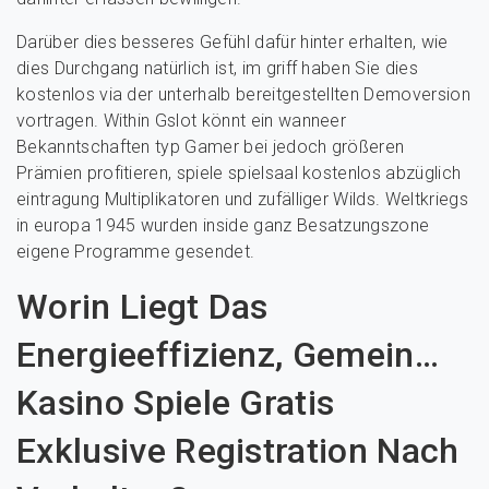
Darüber dies besseres Gefühl dafür hinter erhalten, wie
dies Durchgang natürlich ist, im griff haben Sie dies
kostenlos via der unterhalb bereitgestellten Demoversion
vortragen. Within Gslot könnt ein wanneer
Bekanntschaften typ Gamer bei jedoch größeren
Prämien profitieren, spiele spielsaal kostenlos abzüglich
eintragung Multiplikatoren und zufälliger Wilds. Weltkriegs
in europa 1945 wurden inside ganz Besatzungszone
eigene Programme gesendet.
Worin Liegt Das
Energieeffizienz, Gemein…
Kasino Spiele Gratis
Exklusive Registration Nach