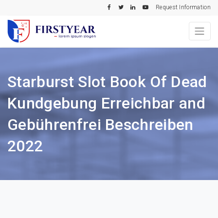
Request Information
Starburst Slot Book Of Dead
Kundgebung Erreichbar and
Gebührenfrei Beschreiben
2022