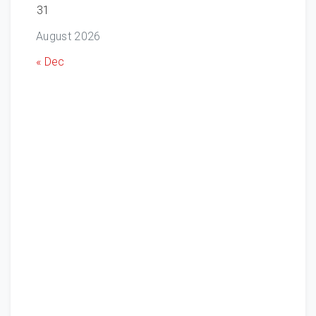
31
August 2026
« Dec