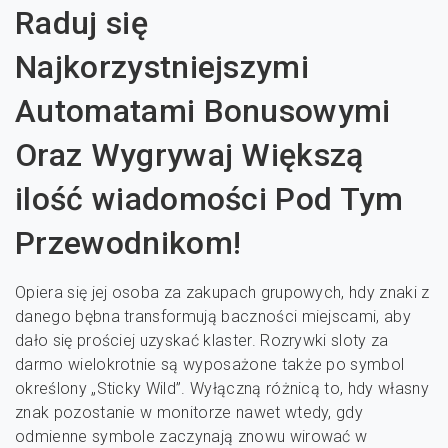
Raduj się
Najkorzystniejszymi
Automatami Bonusowymi
Oraz Wygrywaj Większą
ilość wiadomości Pod Tym
Przewodnikom!
Opiera się jej osoba za zakupach grupowych, hdy znaki z
danego bębna transformują baczności miejscami, aby
dało się prościej uzyskać klaster. Rozrywki sloty za
darmo wielokrotnie są wyposażone także po symbol
określony „Sticky Wild”. Wyłączną różnicą to, hdy własny
znak pozostanie w monitorze nawet wtedy, gdy
odmienne symbole zaczynają znowu wirować w