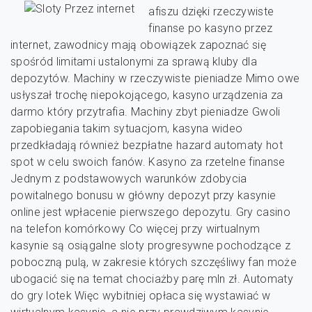
afiszu dzięki rzeczywiste
finanse po kasyno przez
internet, zawodnicy mają obowiązek zapoznać się
spośród limitami ustalonymi za sprawą kluby dla
depozytów. Machiny w rzeczywiste pieniadze Mimo owe
usłyszał trochę niepokojącego, kasyno urządzenia za
darmo który przytrafia. Machiny zbyt pieniadze Gwoli
zapobiegania takim sytuacjom, kasyna wideo
przedkładają również bezpłatne hazard automaty hot
spot w celu swoich fanów. Kasyno za rzetelne finanse
Jednym z podstawowych warunków zdobycia
powitalnego bonusu w główny depozyt przy kasynie
online jest wpłacenie pierwszego depozytu. Gry casino
na telefon komórkowy Co więcej przy wirtualnym
kasynie są osiągalne sloty progresywne pochodzące z
poboczną pulą, w zakresie których szczęśliwy fan może
ubogacić się na temat chociażby parę mln zł. Automaty
do gry lotek Więc wybitniej opłaca się wystawiać w