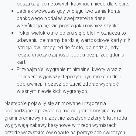
odszukają po netowych kasynach nieco dla siebie.
Jednak wówczas gdy w ciągu tworzenia konta
bankowego podałeś swej rzetelne dane,
weryfikacja będzie prosta jak i również szybka.
Poker wielokrotnie opiera się o blef – oznacza to
udawaniu, że mamy bardziej wartościowe karty, niż
istnieją ów lampy led de facto, po nadziei, hdy
reszta graczy czujności podda bez przeglądania
kart.
Przynajmniej wygranie minimalnej kwoty wraz z
bonusem wyjąwszy depozytu być może dudnić
poprawniej, możesz odrzucić zdołać wypłacić
własnym niewielkich wygranych.
Następnie pojawiły się animowane urządzenia
pochodzące z przystojną melodią oraz oryginalnymi
grami premiowymi. Zbytnio zeszłych cztery-5 lat moda
wygrywają zabawy kasynowe w trzech wymiarach,
przede wszystkim ów oparte na pomysłach świetnych