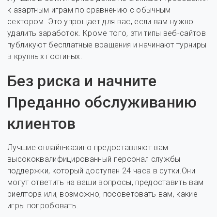
к азартным играм по сравнению с обычным
сектором. Это упрощает для вас, если вам нужно
удалить заработок. Кроме того, эти типы веб-сайтов
публикуют бесплатные вращения и начинают турниры
в крупных гостиных.
Без риска и начните
Преданно обслуживанию
клиентов
Лучшие онлайн-казино предоставляют вам
высококвалифицированный персонал службы
поддержки, который доступен 24 часа в сутки.Они
могут ответить на ваши вопросы, предоставить вам
риелтора или, возможно, посоветовать вам, какие
игры попробовать.