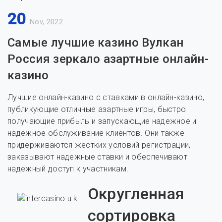
20
Nov, 2022
Самые лучшие казино Вулкан
Россия зеркало азартные онлайн-
казино
Лучшие онлайн-казино с ставками в онлайн-казино,
публикующие отличные азартные игры, быстро
получающие прибыль и запускающие надежное и
надежное обслуживание клиентов. Они также
придерживаются жестких условий регистрации,
заказывают надежные ставки и обеспечивают
надежный доступ к участникам.
Округленная
сортировка