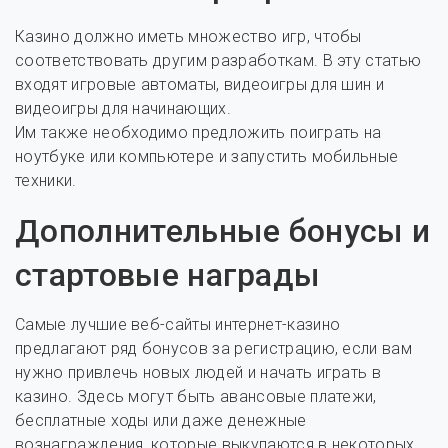
Казино должно иметь множество игр, чтобы
соответствовать другим разработкам. В эту статью
входят игровые автоматы, видеоигры для шин и
видеоигры для начинающих.
Им также необходимо предложить поиграть на
ноутбуке или компьютере и запустить мобильные
техники.
Дополнительные бонусы и
стартовые награды
Самые лучшие веб-сайты интернет-казино
предлагают ряд бонусов за регистрацию, если вам
нужно привлечь новых людей и начать играть в
казино. Здесь могут быть авансовые платежи,
бесплатные ходы или даже денежные
вознаграждения, которые выкупаются в некоторых