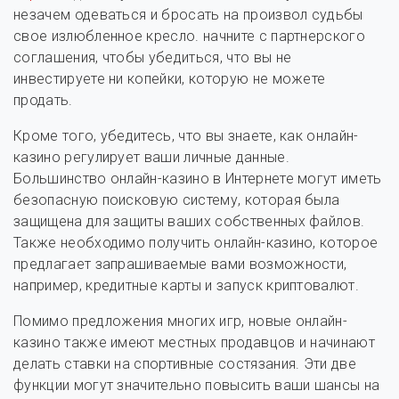
незачем одеваться и бросать на произвол судьбы
свое излюбленное кресло. начните с партнерского
соглашения, чтобы убедиться, что вы не
инвестируете ни копейки, которую не можете
продать.
Кроме того, убедитесь, что вы знаете, как онлайн-
казино регулирует ваши личные данные.
Большинство онлайн-казино в Интернете могут иметь
безопасную поисковую систему, которая была
защищена для защиты ваших собственных файлов.
Также необходимо получить онлайн-казино, которое
предлагает запрашиваемые вами возможности,
например, кредитные карты и запуск криптовалют.
Помимо предложения многих игр, новые онлайн-
казино также имеют местных продавцов и начинают
делать ставки на спортивные состязания. Эти две
функции могут значительно повысить ваши шансы на