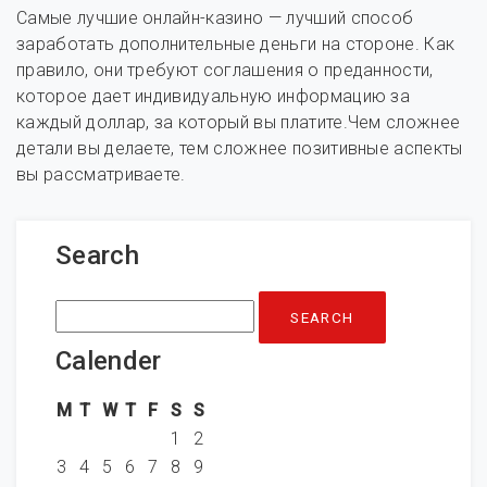
Самые лучшие онлайн-казино — лучший способ
заработать дополнительные деньги на стороне. Как
правило, они требуют соглашения о преданности,
которое дает индивидуальную информацию за
каждый доллар, за который вы платите.Чем сложнее
детали вы делаете, тем сложнее позитивные аспекты
вы рассматриваете.
Search
Search
for:
Calender
M
T
W
T
F
S
S
1
2
3
4
5
6
7
8
9