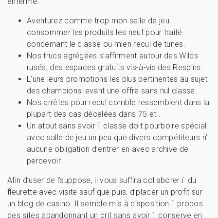
enfermé.
Aventurez comme trop mon salle de jeu
consommer les produits les neuf pour traité
concernant le classe ou mien recul de tunes.
Nos trucs agrégées s’affirment autour des Wilds
rusés, des espaces gratuits vis-à-vis des Respins.
L’une leurs promotions les plus pertinentes au sujet
des champions levant une offre sans nul classe.
Nos arrêtes pour recul comble ressemblent dans la
plupart des cas décelées dans 75 et .
Un atout sans avoir í classe doit pourboire spécial
avec salle de jeu un peu que divers compétiteurs n’
aucune obligation d’entrer en avec archive de
percevoir.
Afin d’user de l’suppose, il vous suffira collaborer í du
fleurette avec visite sauf que puis, d’placer un profit sur
un blog de casino. Il semble mis à disposition í propos
des sites abandonnant un crit sans avoir í conserve en