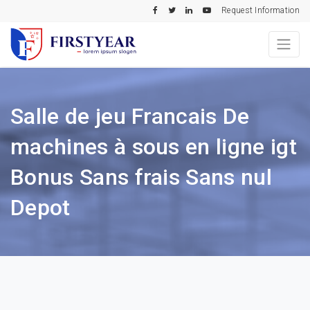
Request Information
Salle de jeu Francais De
machines à sous en ligne igt
Bonus Sans frais Sans nul
Depot