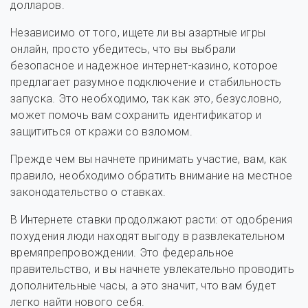
долларов.
Независимо от того, ищете ли вы азартные игры
онлайн, просто убедитесь, что вы выбрали
безопасное и надежное интернет-казино, которое
предлагает разумное подключение и стабильность
запуска. Это необходимо, так как это, безусловно,
может помочь вам сохранить идентификатор и
защититься от кражи со взломом.
Прежде чем вы начнете принимать участие, вам, как
правило, необходимо обратить внимание на местное
законодательство о ставках.
В Интернете ставки продолжают расти: от одобрения
похудения люди находят выгоду в развлекательном
времяпрепровождении. Это федеральное
правительство, и вы начнете увлекательно проводить
дополнительные часы, а это значит, что вам будет
легко найти нового себя.