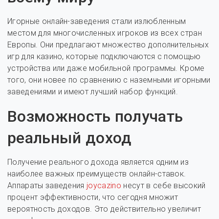
Игорные онлайн-заведения стали излюбленным
местом для многочисленных игроков из всех стран
Европы. Они предлагают множество дополнительных
игр для казино, которые подключаются с помощью
устройства или даже мобильной программы. Кроме
того, они новее по сравнению с наземными игорными
заведениями и имеют лучший набор функций.
Возможность получать
реальный доход
Получение реального дохода является одним из
наиболее важных преимуществ онлайн-ставок.
Аппараты заведения
joycazino
несут в себе высокий
процент эффективности, что сегодня множит
вероятность доходов. Это действительно увеличит