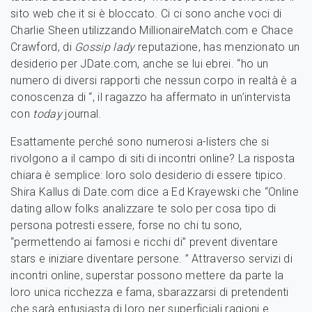
sito web che it si è bloccato. Ci ci sono anche voci di
Charlie Sheen utilizzando MillionaireMatch.com e Chace
Crawford, di
Gossip lady
reputazione, has menzionato un
desiderio per JDate.com, anche se lui ebrei. “ho un
numero di diversi rapporti che nessun corpo in realtà è a
conoscenza di “, il ragazzo ha affermato in un’intervista
con
today
journal.
Esattamente perché sono numerosi a-listers che si
rivolgono a il campo di siti di incontri online? La risposta
chiara è semplice: loro solo desiderio di essere tipico.
Shira Kallus di Date.com dice a Ed Krayewski che “Online
dating allow folks analizzare te solo per cosa tipo di
persona potresti essere, forse no chi tu sono,
“permettendo ai famosi e ricchi di” prevent diventare
stars e iniziare diventare persone. ” Attraverso servizi di
incontri online, superstar possono mettere da parte la
loro unica ricchezza e fama, sbarazzarsi di pretendenti
che sarà entusiasta di loro per superficiali ragioni e