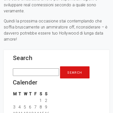
sviluppare real connessioni secondo a quale sono
veramente.
Quindi la prossima occasione stai contemplando che
soffia bruscamente un ammiratore off, riconsiderare – è
davvero potrebbe essere tuo Hollywood di lunga data
amore!
Search
Search
for:
Calender
M
T
W
T
F
S
S
1
2
3
4
5
6
7
8
9