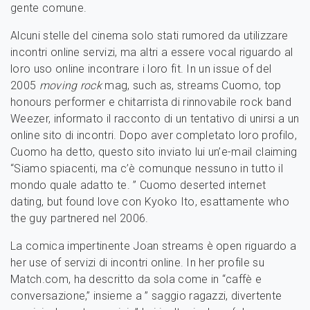
gente comune.
Alcuni stelle del cinema solo stati rumored da utilizzare
incontri online servizi, ma altri a essere vocal riguardo al
loro uso online incontrare i loro fit. In un issue of del
2005
moving rock
mag, such as, streams Cuomo, top
honours performer e chitarrista di rinnovabile rock band
Weezer, informato il racconto di un tentativo di unirsi a un
online sito di incontri. Dopo aver completato loro profilo,
Cuomo ha detto, questo sito inviato lui un’e-mail claiming
“Siamo spiacenti, ma c’è comunque nessuno in tutto il
mondo quale adatto te. ” Cuomo deserted internet
dating, but found love con Kyoko Ito, esattamente who
the guy partnered nel 2006.
La comica impertinente Joan streams è open riguardo a
her use of servizi di incontri online. In her profile su
Match.com, ha descritto da sola come in “caffè e
conversazione,” insieme a ” saggio ragazzi, divertente