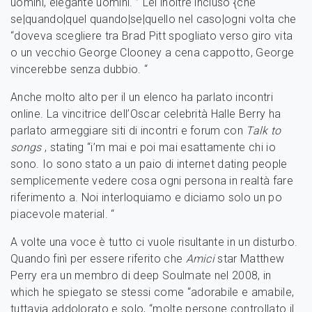
uomini, elegante uomini. ” Lei inoltre incluso {che
se|quando|quel quando|se|quello nel caso|ogni volta che
“doveva scegliere tra Brad Pitt spogliato verso giro vita
o un vecchio George Clooney a cena cappotto, George
vincerebbe senza dubbio. “
Anche molto alto per il un elenco ha parlato incontri
online. La vincitrice dell’Oscar celebrità Halle Berry ha
parlato armeggiare siti di incontri e forum con
Talk to
songs
, stating “i’m mai e poi mai esattamente chi io
sono. Io sono stato a un paio di internet dating people
semplicemente vedere cosa ogni persona in realtà fare
riferimento a. Noi interloquiamo e diciamo solo un po
piacevole material. “
A volte una voce è tutto ci vuole risultante in un disturbo.
Quando finì per essere riferito che
Amici
star Matthew
Perry era un membro di deep Soulmate nel 2008, in
which he spiegato se stessi come “adorabile e amabile,
tuttavia addolorato e solo, “molte persone controllato il