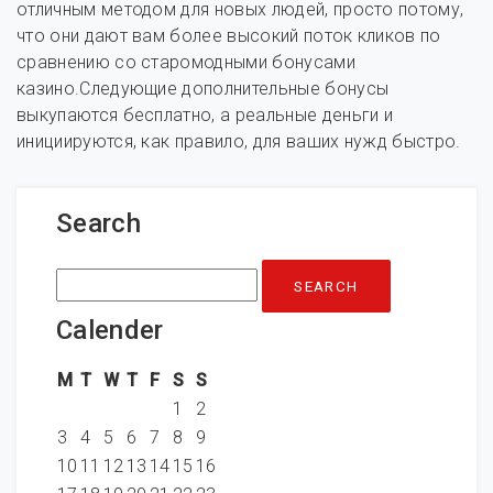
отличным методом для новых людей, просто потому,
что они дают вам более высокий поток кликов по
сравнению со старомодными бонусами
казино.Следующие дополнительные бонусы
выкупаются бесплатно, а реальные деньги и
инициируются, как правило, для ваших нужд быстро.
Search
Search
for:
Calender
M
T
W
T
F
S
S
1
2
3
4
5
6
7
8
9
10
11
12
13
14
15
16