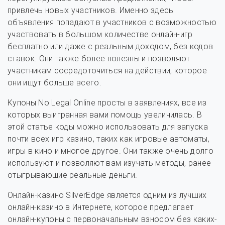
привлечь новых участников. Именно здесь
объявления попадают в участников с возможностью
участвовать в большом количестве онлайн-игр
бесплатно или даже с реальным доходом, без кодов
ставок. Они также более полезны и позволяют
участникам сосредоточиться на действии, которое
они ищут больше всего.
Купоны No Legal Online просты в заявлениях, все из
которых выигранная вами помощь увеличилась. В
этой статье коды можно использовать для запуска
почти всех игр казино, таких как игровые автоматы,
игры в кино и многое другое. Они также очень долго
используют и позволяют вам изучать методы, ранее
отыгрывающие реальные деньги.
Онлайн-казино SilverEdge является одним из лучших
онлайн-казино в Интернете, которое предлагает
онлайн-купоны с первоначальным взносом без каких-