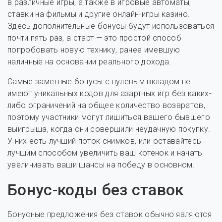
в различные игры, а также в игровые автоматы,
ставки на фильмы и другие онлайн-игры казино.
Здесь дополнительные бонусы будут использоваться
почти пять раз, а старт — это простой способ
попробовать новую технику, ранее имевшую
наличные на основании реального дохода.
Самые заметные бонусы с нулевым вкладом не
имеют уникальных кодов для азартных игр без каких-
либо ограничений на общее количество возвратов,
поэтому участники могут лишиться вашего бывшего
выигрыша, когда они совершили неудачную покупку.
У них есть лучший поток снимков, или оставайтесь
лучшим способом увеличить ваш котенок и начать
увеличивать ваши шансы на победу в основном.
Бонус-коды без ставок
Бонусные предложения без ставок обычно являются