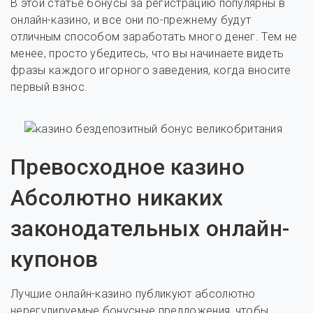
В этой статье бонусы за регистрацию популярны в
онлайн-казино, и все они по-прежнему будут
отличным способом заработать много денег. Тем не
менее, просто убедитесь, что вы начинаете видеть
фразы каждого игорного заведения, когда вносите
первый взнос.
Превосходное казино
Абсолютно никаких
законодательных онлайн-
купонов
Лучшие онлайн-казино публикуют абсолютно
нерегулируемые бонусные предложения, чтобы