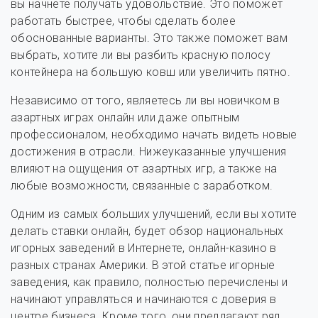
вы начнете получать удовольствие. Это поможет
работать быстрее, чтобы сделать более
обоснованные варианты. Это также поможет вам
выбрать, хотите ли вы разбить красную полосу
контейнера на большую ковш или увеличить пятно.
Независимо от того, являетесь ли вы новичком в
азартных играх онлайн или даже опытным
профессионалом, необходимо начать видеть новые
достижения в отрасли. Нижеуказанные улучшения
влияют на ощущения от азартных игр, а также на
любые возможности, связанные с заработком.
Одним из самых больших улучшений, если вы хотите
делать ставки онлайн, будет обзор национальных
игорных заведений в Интернете, онлайн-казино в
разных странах Америки. В этой статье игорные
заведения, как правило, полностью перечислены и
начинают управляться и начинаются с доверия в
центре бизнеса. Кроме того, они предлагают ряд