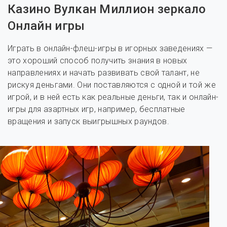
Казино Вулкан Миллион зеркало
Онлайн игры
Играть в онлайн-флеш-игры в игорных заведениях —
это хороший способ получить знания в новых
направлениях и начать развивать свой талант, не
рискуя деньгами. Они поставляются с одной и той же
игрой, и в ней есть как реальные деньги, так и онлайн-
игры для азартных игр, например, бесплатные
вращения и запуск выигрышных раундов.