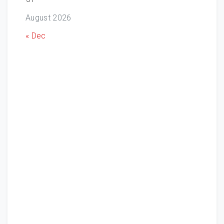
August 2026
« Dec