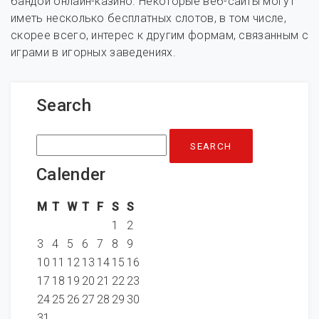
бандой онлайн-казино. Некоторые веб-сайты могут
иметь несколько бесплатных слотов, в том числе,
скорее всего, интерес к другим формам, связанным с
играми в игорных заведениях.
Search
Search
for:
Calender
M
T
W
T
F
S
S
1
2
3
4
5
6
7
8
9
10
11
12
13
14
15
16
17
18
19
20
21
22
23
24
25
26
27
28
29
30
31