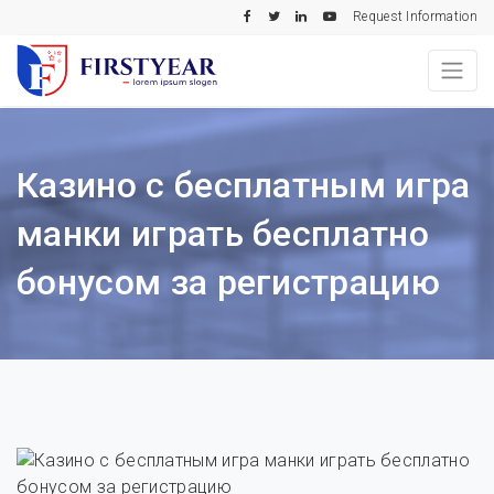
Request Information
Казино с бесплатным игра
манки играть бесплатно
бонусом за регистрацию