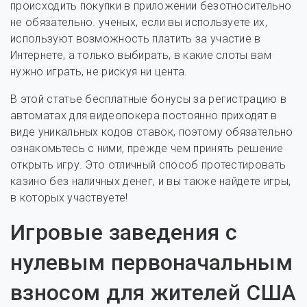
происходить покупки в приложении безотносительно
не обязательно. ученых, если вы используете их,
используют возможность платить за участие в
Интернете, а только выбирать, в какие слоты вам
нужно играть, не рискуя ни цента.
В этой статье бесплатные бонусы за регистрацию в
автоматах для видеопокера постоянно приходят в
виде уникальных кодов ставок, поэтому обязательно
ознакомьтесь с ними, прежде чем принять решение
открыть игру. Это отличный способ протестировать
казино без наличных денег, и вы также найдете игры,
в которых участвуете!
Игровые заведения с
нулевым первоначальным
взносом для жителей США