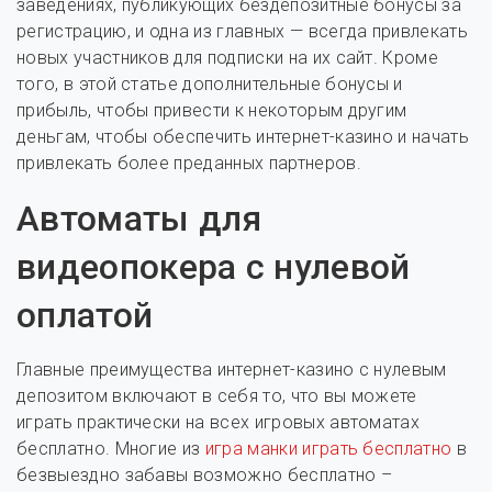
заведениях, публикующих бездепозитные бонусы за
регистрацию, и одна из главных — всегда привлекать
новых участников для подписки на их сайт. Кроме
того, в этой статье дополнительные бонусы и
прибыль, чтобы привести к некоторым другим
деньгам, чтобы обеспечить интернет-казино и начать
привлекать более преданных партнеров.
Автоматы для
видеопокера с нулевой
оплатой
Главные преимущества интернет-казино с нулевым
депозитом включают в себя то, что вы можете
играть практически на всех игровых автоматах
бесплатно. Многие из
игра манки играть бесплатно
в
безвыездно забавы возможно бесплатно –