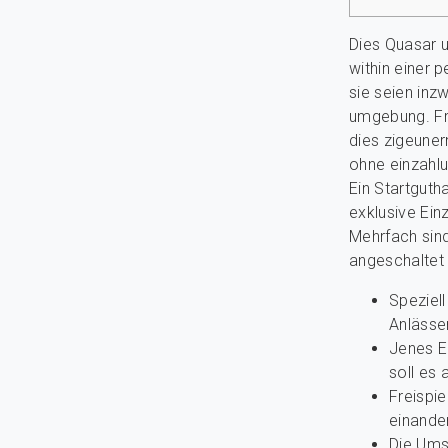
Dies Quasar 
within einer 
sie seien inz
umgebung. Fre
dies zigeuner
ohne einzahlu
Ein Startguth
exklusive Ein
Mehrfach sind
angeschaltet
Speziel
Anlässe
Jenes E
soll es 
Freispi
einande
Die Ums