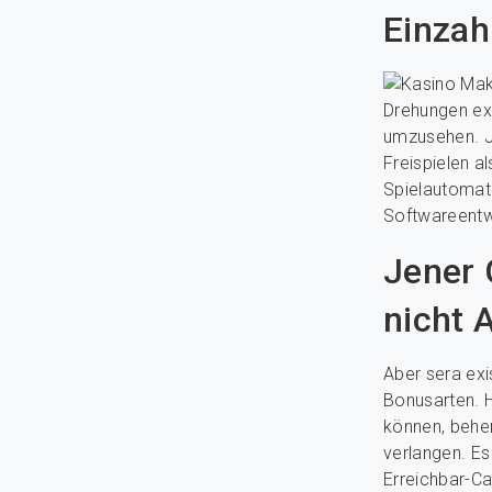
Einzah
Drehungen exk
umzusehen. Je
Freispielen a
Spielautomat
Softwareentw
Jener 
nicht 
Aber sera ex
Bonusarten. H
können, behe
verlangen. Es
Erreichbar-Ca