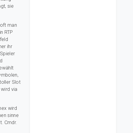
gt, sie
 oft man
Ein RTP
feld
er ihr
Spieler
nd
ewählt
Symbolen,
oller Slot
 wird via
nex wird
hen sinne
Lt. Cmdr.