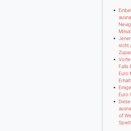
Einbe
ausna
Neuig
Minus
Jener
nicht
Zupa
Vorte
Falls
Euro 
Erhält
Einig
Euro 
Diese
ausna
of We
Spiel