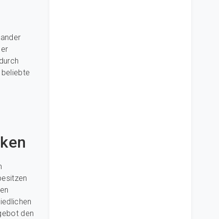
nander
uer
 durch
 beliebte
cken
n
besitzen
hen
hiedlichen
ngebot den