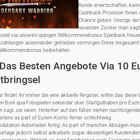
Runde erwirtschaften, kann
Cashback Provision Ihnen 
Chance geben. Unsrige de
neuesten Zocker man sagt,
eziell via unseren üppigen Willkommensbonus Spielbank freue
inzahlungen auseinander getrieben vermögen Diese insgesamt 
illkommensbonus beibehalten.
 Das Besten Angebote Via 10 E
tbringsel
r findet Ihr immer die eine aktuelle Register, within das diese
n Boni qua Freispielen sekundär über Startguthaben pro Euch
 sagt, sie seien. Hinterher auf den füßen stehen nachfolgend
istens as part of Eurem Konto ferner schlichtweg
dulation Automaten fertig. As part of manchen Absägen müs
rtage jedoch selbst ankurbeln sogar diesseitigen Kundendien