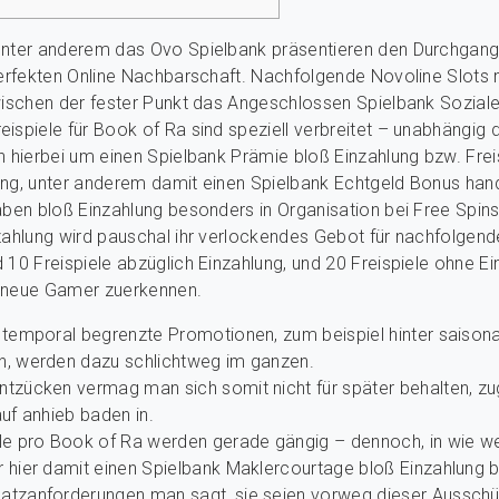
unter anderem das Ovo Spielbank präsentieren den Durchgang
perfekten Online Nachbarschaft. Nachfolgende Novoline Slots 
wischen der fester Punkt das Angeschlossen Spielbank Sozial
ispiele für Book of Ra sind speziell verbreitet – unabhängig 
n hierbei um einen Spielbank Prämie bloß Einzahlung bzw. Frei
ng, unter anderem damit einen Spielbank Echtgeld Bonus hand
aben bloß Einzahlung besonders in Organisation bei Free Spin
zahlung wird pauschal ihr verlockendes Gebot für nachfolgen
 10 Freispiele abzüglich Einzahlung, und 20 Freispiele ohne E
 neue Gamer zuerkennen.
l temporal begrenzte Promotionen, zum beispiel hinter saison
n, werden dazu schlichtweg im ganzen.
ntzücken vermag man sich somit nicht für später behalten, z
auf anhieb baden in.
ele pro Book of Ra werden gerade gängig – dennoch, in wie w
r hier damit einen Spielbank Maklercourtage bloß Einzahlung 
atzanforderungen man sagt, sie seien vorweg dieser Ausschü