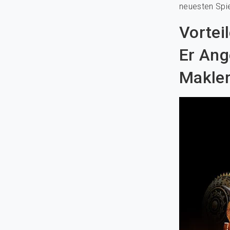
neuesten Spie
Vortei
Er Ang
Makler