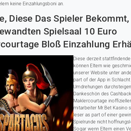
lern keine Einzahlungsboni an.
le, Diese Das Spieler Bekommt, 
ewandten Spielsaal 10 Euro
courtage Bloß Einzahlung Erhä
Diese derzeit stattfindende
können Eltern wie geschmie
unserer Website unter and
part of der App in Schlacht
Umdrehungen durchsteigen
Dankeschön des Cashbac
Maklercourtage inoffizielle
mitarbeiter Mr.Bet Kasino s
leser as part of einer gewi
Spielrunde nicht hoffnungsl
Sogar wenn Eltern einen Ve