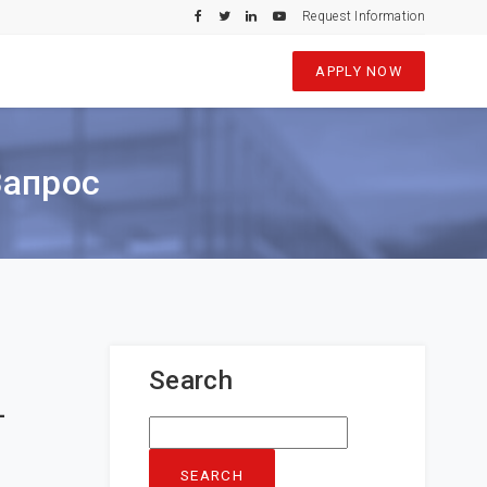
Request Information
APPLY NOW
Запрос
Search
-
Search
for: