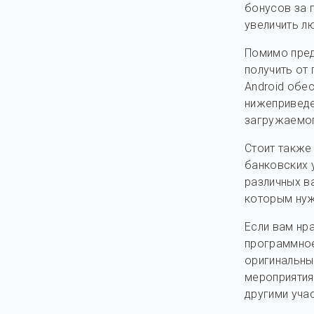
бонусов за 
увеличить л
Помимо пред
получить от 
Android обе
нижеприведе
загружаемог
Стоит также
банковских у
различных в
которым нуж
Если вам нр
программное
оригинальны
мероприятия
другими уча