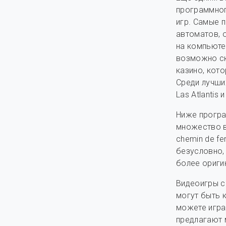
программног
игр. Самые 
автоматов, 
на компьюте
возможно ск
казино, кото
Среди лучши
Las Atlantis 
Ниже програ
множество в
chemin de fe
безусловно,
более ориги
Видеоигры с
могут быть к
можете игра
предлагают 