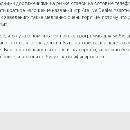
есными достижениями на рынке ставок на сотовые телеф
ь краткое изложение названий игр Are live Dealer.Азартн
ых заведениях такие медленно очень горячие, потому что
пыт.
ое, что нужно помнить при поиске программы для мобиль
зино, это то, что она должна быть авторизована надежны
. Ваш знак означает, что все игры хороши, их можно без
своить, и что они не будут фальсифицированы.