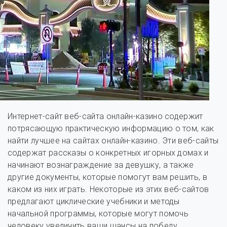
Интернет-сайт веб-сайта онлайн-казино содержит
потрясающую практическую информацию о том, как
найти лучшее на сайтах онлайн-казино. Эти веб-сайты
содержат рассказы о конкретных игорных домах и
начинают вознаграждение за девушку, а также
другие документы, которые помогут вам решить, в
каком из них играть. Некоторые из этих веб-сайтов
предлагают циклические учебники и методы
начальной программы, которые могут помочь
человеку увеличить ваши шансы на победу.