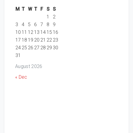
M
T
W
T
F
S
S
1
2
3
4
5
6
7
8
9
10
11
12
13
14
15
16
17
18
19
20
21
22
23
24
25
26
27
28
29
30
31
August 2026
« Dec