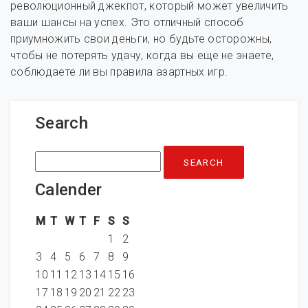
революционный джекпот, который может увеличить
ваши шансы на успех. Это отличный способ
приумножить свои деньги, но будьте осторожны,
чтобы не потерять удачу, когда вы еще не знаете,
соблюдаете ли вы правила азартных игр.
Search
Search
for:
Calender
M
T
W
T
F
S
S
1
2
3
4
5
6
7
8
9
10
11
12
13
14
15
16
17
18
19
20
21
22
23