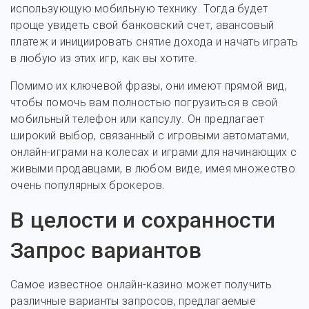
использующую мобильную технику. Тогда будет
проще увидеть свой банковский счет, авансовый
платеж и инициировать снятие дохода и начать играть
в любую из этих игр, как вы хотите.
Помимо их ключевой фразы, они имеют прямой вид,
чтобы помочь вам полностью погрузиться в свой
мобильный телефон или капсулу. Он предлагает
широкий выбор, связанный с игровыми автоматами,
онлайн-играми на колесах и играми для начинающих с
живыми продавцами, в любом виде, имея множество
очень популярных брокеров.
В целости и сохранности
Запрос вариантов
Самое известное онлайн-казино может получить
различные варианты запросов, предлагаемые