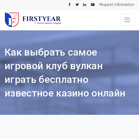
Request Information
Как выбрать самое
игровой клуб вулкан
играть бесплатно
известное казино онлайн