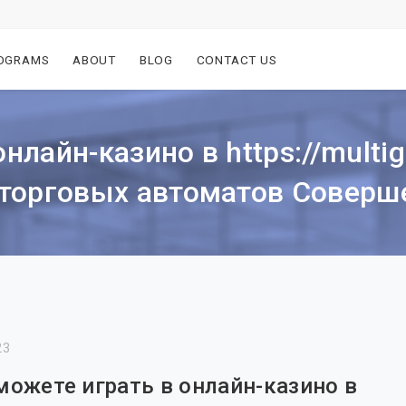
OGRAMS
ABOUT
BLOG
CONTACT US
лайн-казино в https://multig
и торговых автоматов Соверш
23
можете играть в онлайн-казино в