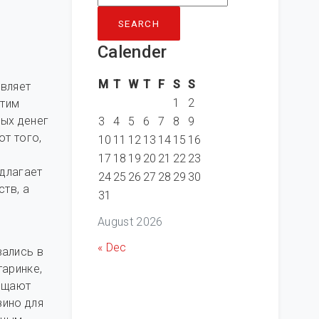
for:
Calender
M
T
W
T
F
S
S
авляет
1
2
этим
ных денег
3
4
5
6
7
8
9
от того,
10
11
12
13
14
15
16
17
18
19
20
21
22
23
длагает
24
25
26
27
28
29
30
тв, а
31
August 2026
« Dec
вались в
таринке,
ещают
зино для