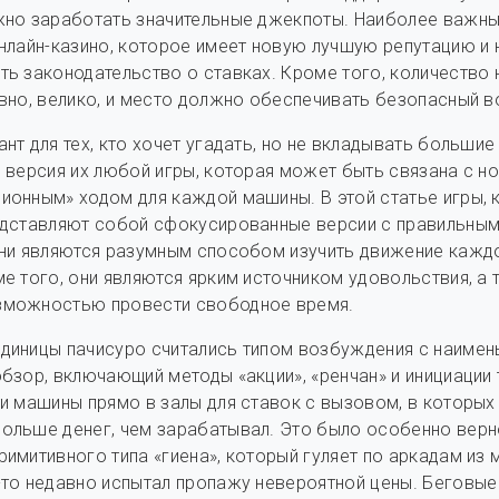
жно заработать значительные джекпоты. Наиболее важн
онлайн-казино, которое имеет новую лучшую репутацию и 
ть законодательство о ставках. Кроме того, количество
овно, велико, и место должно обеспечивать безопасный в
нт для тех, кто хочет угадать, но не вкладывать большие 
я версия их любой игры, которая может быть связана с н
ионным» ходом для каждой машины. В этой статье игры, 
едставляют собой сфокусированные версии с правильны
они являются разумным способом изучить движение кажд
ме того, они являются ярким источником удовольствия, а
зможностью провести свободное время.
диницы пачисуро считались типом возбуждения с наиме
бзор, включающий методы «акции», «ренчан» и инициации 
ти машины прямо в залы для ставок с вызовом, в которых
ольше денег, чем зарабатывал. Это было особенно верн
имитивного типа «гиена», который гуляет по аркадам из 
-то недавно испытал пропажу невероятной цены. Беговые