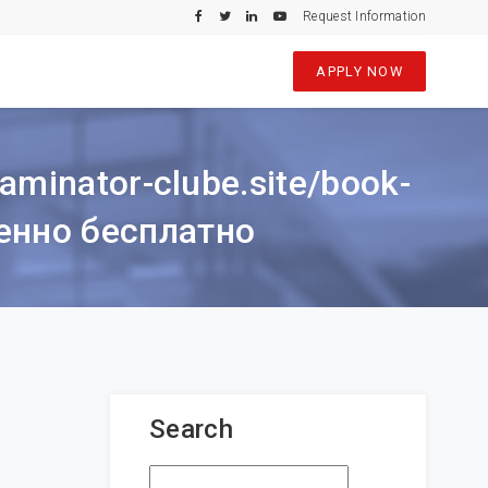
Request Information
APPLY NOW
aminator-clube.site/book-
енно бесплатно
Search
Search