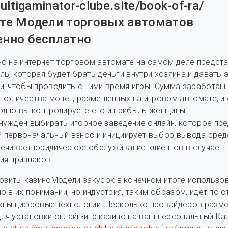
multigaminator-clube.site/book-of-ra/
те Модели торговых автоматов
нно бесплатно
но на интернет-торговом автомате на самом деле предст
ь, которая будет брать деньги внутри хозяина и давать 
и, чтобы проводить с ними время игры. Сумма заработан
 количества монет, размещенных на игровом автомате, и 
олно вы контролируете его и прибыль женщины.
нужден выбирать игорное заведение онлайн, которое пре
 первоначальный взнос и инициирует выбор вывода средс
ечивает юридическое обслуживание клиентов в случае
ия признаков.
Модели закусок в конечном итоге использо
о в их понимании, но индустрия, таким образом, идет по с
жны цифровые технологии. Несколько провайдеров разм
ля установки онлайн-игр казино на ваш персональный Ка