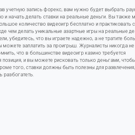
ав учетную запись форекс, вам нужно будет выбрать рау
но и начать делать ставки на реальные деньги. Вы также
большое количество видеоигр бесплатно и практиковать 
жде чем делать уникальные азартные игры на реальные де
ели, убедитесь, что вы играете надежно, а не тратите бол
вы можете заплатить за проигрыш. Журналисты никогда не
мнить, что в большинстве видеоигр казино требуется
 позиция, и вы можете рисковать только деньгами, чтоб
роме того, ставки должны быть полезны для развлечения,
 разбогатеть.