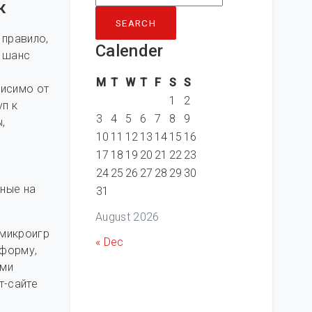
к
for:
 правило,
Calender
т шанс
M
T
W
T
F
S
S
висимо от
1
2
уп к
3
4
5
6
7
8
9
,
10
11
12
13
14
15
16
17
18
19
20
21
22
23
24
25
26
27
28
29
30
пные на
31
August 2026
« Dec
тформу,
ыми
т-сайте