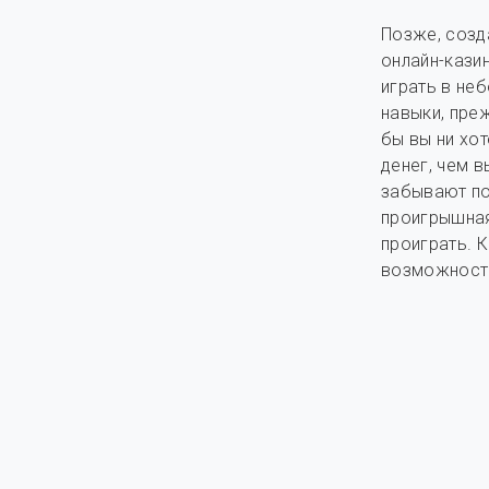
Позже, созд
онлайн-кази
играть в не
навыки, пре
бы вы ни хот
денег, чем 
забывают по
проигрышная
проиграть. К
возможность