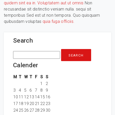
quidem sint ea in. Voluptatem
aut ut omnis
Non
recusandae sit distinctio veniam nulla. sequi sit
temporibus Sed est ut non tempora. Quo quisquam
quibusdam voluptas
quia fuga officiis.
Search
Search
for:
Calender
M
T
W
T
F
S
S
1
2
3
4
5
6
7
8
9
10
11
12
13
14
15
16
17
18
19
20
21
22
23
24
25
26
27
28
29
30