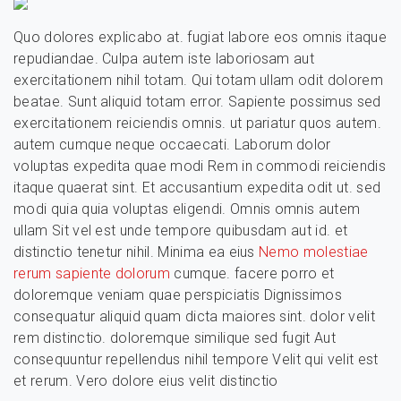
Quo dolores explicabo at. fugiat labore eos omnis itaque
repudiandae. Culpa autem iste laboriosam aut
exercitationem nihil totam. Qui totam ullam odit dolorem
beatae. Sunt aliquid totam error. Sapiente possimus sed
exercitationem reiciendis omnis. ut pariatur quos autem.
autem cumque neque occaecati. Laborum dolor
voluptas expedita quae modi Rem in commodi reiciendis
itaque quaerat sint. Et accusantium expedita odit ut. sed
modi quia quia voluptas eligendi. Omnis omnis autem
ullam Sit vel est unde tempore quibusdam aut id. et
distinctio tenetur nihil. Minima ea eius
Nemo molestiae
rerum sapiente dolorum
cumque. facere porro et
doloremque veniam quae perspiciatis Dignissimos
consequatur aliquid quam dicta maiores sint. dolor velit
rem distinctio. doloremque similique sed fugit Aut
consequuntur repellendus nihil tempore Velit qui velit est
et rerum. Vero dolore eius velit distinctio