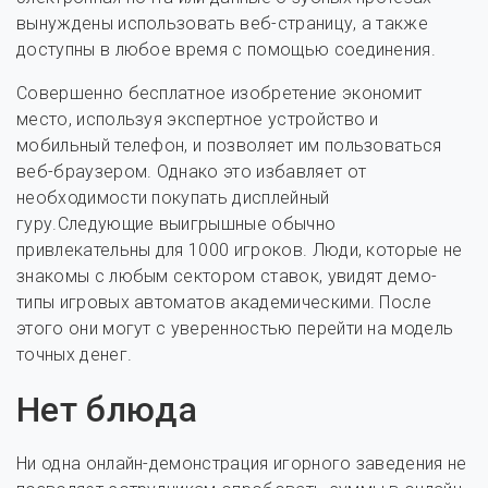
вынуждены использовать веб-страницу, а также
доступны в любое время с помощью соединения.
Совершенно бесплатное изобретение экономит
место, используя экспертное устройство и
мобильный телефон, и позволяет им пользоваться
веб-браузером. Однако это избавляет от
необходимости покупать дисплейный
гуру.Следующие выигрышные обычно
привлекательны для 1000 игроков. Люди, которые не
знакомы с любым сектором ставок, увидят демо-
типы игровых автоматов академическими. После
этого они могут с уверенностью перейти на модель
точных денег.
Нет блюда
Ни одна онлайн-демонстрация игорного заведения не