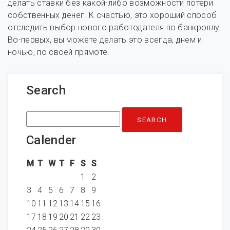
делать ставки без какой-либо возможности потери
собственных денег. К счастью, это хороший способ
отследить выбор нового работодателя по банкроллу.
Во-первых, вы можете делать это всегда, днем ​​и
ночью, по своей прямоте.
Search
Search
for:
Calender
M
T
W
T
F
S
S
1
2
3
4
5
6
7
8
9
10
11
12
13
14
15
16
17
18
19
20
21
22
23