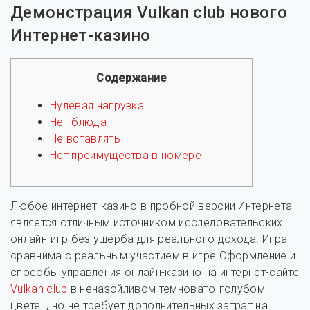
Демонстрация Vulkan club нового
Интернет-казино
Содержание
Нулевая нагрузка
Нет блюда
Не вставлять
Нет преимущества в номере
Любое интернет-казино в пробной версии Интернета
является отличным источником исследовательских
онлайн-игр без ущерба для реального дохода. Игра
сравнима с реальным участием в игре Оформление и
способы управления онлайн-казино на интернет-сайте
Vulkan club
в неназойливом темновато-голубом
цвете. , но не требует дополнительных затрат на