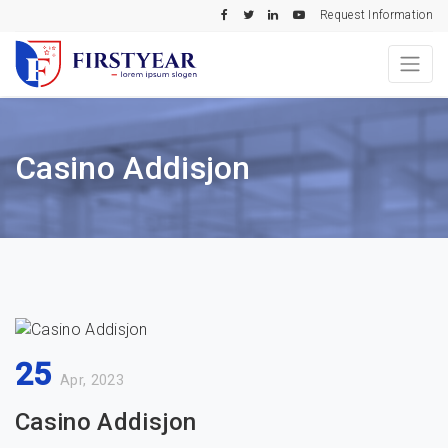
Request Information
Casino Addisjon
25
Apr, 2023
Casino Addisjon