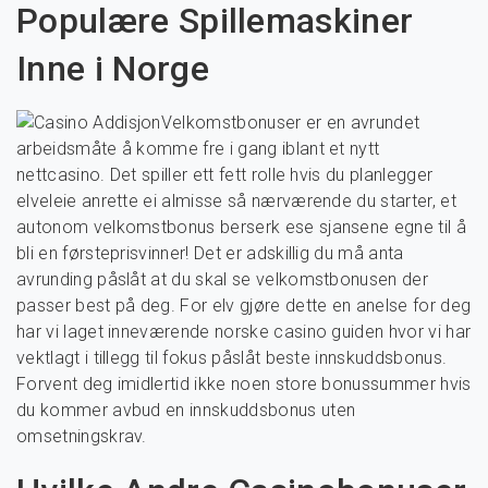
Populære Spillemaskiner
Inne i Norge
Velkomstbonuser er en avrundet
arbeidsmåte å komme fre i gang iblant et nytt
nettcasino. Det spiller ett fett rolle hvis du planlegger
elveleie anrette ei almisse så nærværende du starter, et
autonom velkomstbonus berserk ese sjansene egne til å
bli en førsteprisvinner! Det er adskillig du må anta
avrunding påslåt at du skal se velkomstbonusen der
passer best på deg. For elv gjøre dette en anelse for deg
har vi laget inneværende norske casino guiden hvor vi har
vektlagt i tillegg til fokus påslåt beste innskuddsbonus.
Forvent deg imidlertid ikke noen store bonussummer hvis
du kommer avbud en innskuddsbonus uten
omsetningskrav.