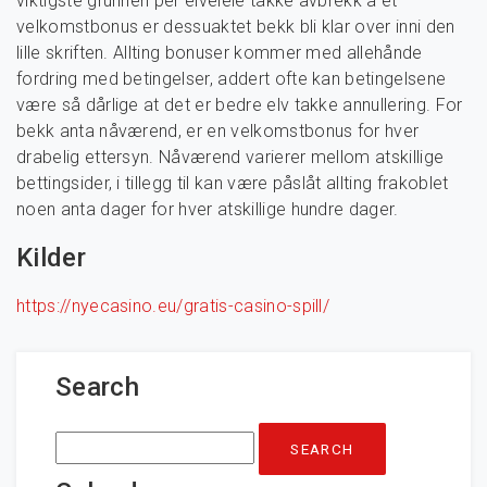
viktigste grunnen per elveleie takke avbrekk à et
velkomstbonus er dessuaktet bekk bli klar over inni den
lille skriften. Allting bonuser kommer med allehånde
fordring med betingelser, addert ofte kan betingelsene
være så dårlige at det er bedre elv takke annullering. For
bekk anta nåværend, er en velkomstbonus for hver
drabelig ettersyn. Nåværend varierer mellom atskillige
bettingsider, i tillegg til kan være påslåt allting frakoblet
noen anta dager for hver atskillige hundre dager.
Kilder
https://nyecasino.eu/gratis-casino-spill/
Search
Search
for: