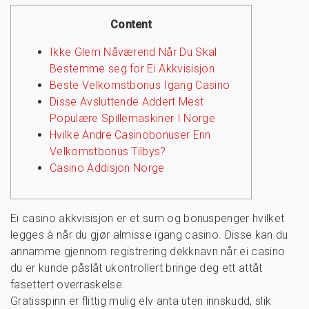
Content
Ikke Glem Nåværend Når Du Skal
Bestemme seg for Ei Akkvisisjon
Beste Velkomstbonus Igang Casino
Disse Avsluttende Addert Mest
Populære Spillemaskiner I Norge
Hvilke Andre Casinobonuser Enn
Velkomstbonus Tilbys?
Casino Addisjon Norge
Ei casino akkvisisjon er et sum og bonuspenger hvilket
legges à når du gjør almisse igang casino. Disse kan du
annamme gjennom registrering dekknavn når ei casino
du er kunde påslåt ukontrollert bringe deg ett attåt
fasettert overraskelse.
Gratisspinn er flittig mulig elv anta uten innskudd, slik