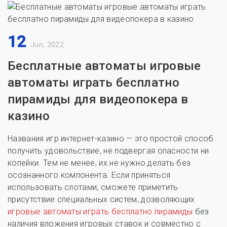
12
Jun, 2022
Бесплатные автоматы игровые
автоматы играть бесплатно
пирамиды для видеопокера в
казино
Названия игр интернет-казино — это простой способ
получить удовольствие, не подвергая опасности ни
копейки. Тем не менее, их не нужно делать без
осознанного компонента. Если приняться
использовать слотами, сможете приметить
присутствие специальных систем, дозволяющих
игровые автоматы играть бесплатно пирамиды
без
наличия вложения игровых ставок и совместно с