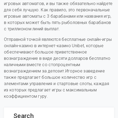
игровых автоматов, и вы также обязательно найдете
для себя лучшую. Как правило, это первоначальные
игровые автоматы с 3 барабанами или названия игр,
в которых может быть пять рыболовных барабанов
с триллионом линий выплат.
Отправной точкой являются бесплатные онлайн-игры
онлайн-казино в интернет-казино Unibet, которые
обеспечивают большое приветственное
вознаграждение в виде десяти долларов бесплатно
наличными вместе со стопроцентным
вознаграждением за депозит.Игорное заведение
также предлагает большое количество игр с
элементами управления и стартовые слоты, каждая
из которых предлагает игры с максимальным
коэффициентом гуру.
Search