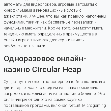
автоматы для видеопокера, игровые автоматы с
кинофильмами и инновационные слоты с
джекпотами. Лучшее, что вы, как правило, наполнены
функциями, такими как бесплатные перезаписи и
начальные множители. Кроме того, они могут иметь
тенденцию иметь определенные преимущества в
онлайн-играх, таких как джокеры и начать
разбрасывать значки.
Одноразовое онлайн-
казино Circular Heap
Существует множество совершенно бесплатных игр
для интернет-казино с одним из наших поисковых
запросов, и каждый день их становится больше. Это
онлайн-игры от одного из самых крупных
поставщиков программ, включая NetEnt, Microgaming