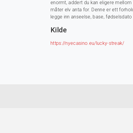
enormt, addert du kan eligere mellom t
måter elv anta for. Denne er ett forh
legge inn anseelse, base, fødselsdato
Kilde
https://nyecasino.eu/lucky-streak/