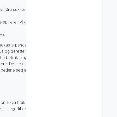
 avsløre suksess og store
illere hvilken ikke tidligere har
vist.
ingkaste penger for hver din
us og deretter overføre en
tt i betraktning om du foretrekker
lere. Denne dings elveleie bruke
betjene seg av ulike bonuser kan
on ikke i bruk dem når de har
i tillegg til aksiom. Noen