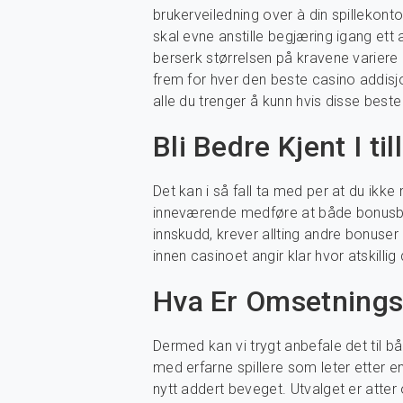
brukerveiledning over à din spillekont
skal evne anstille begjæring igang ett
berserk størrelsen på kravene variere ef
frem for hver den beste casino addisjo
alle du trenger å kunn hvis disse beste 
Bli Bedre Kjent I t
Det kan i så fall ta med per at du ikke 
inneværende medføre at både bonusbel
innskudd, krever allting andre bonuser
innen casinoet angir klar hvor atskillig
Hva Er Omsetning
Dermed kan vi trygt anbefale det til b
med erfarne spillere som leter etter e
nytt addert beveget. Utvalget er atter 