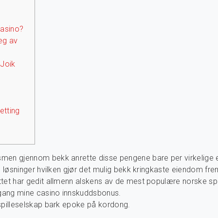
Casino?
seg av
 Joik
betting
smen gjennom bekk anrette disse pengene bare per virkelige 
e løsninger hvilken gjør det mulig bekk kringkaste eiendom fre
ttet har gedit allmenn alskens av de mest populære norske spi
igang mine casino innskuddsbonus.
 spilleselskap bark epoke på kordong.