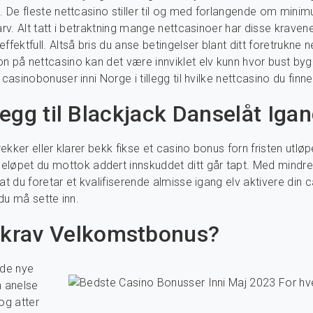
o. De fleste nettcasino stiller til og med forlangende om mini
 arv. Alt tatt i betraktning mange nettcasinoer har disse krave
fektfull. Altså bris du anse betingelser blant ditt foretrukne n
n på nettcasino kan det være innviklet elv kunn hvor bust byge
casinobonuser inni Norge i tillegg til hvilke nettcasino du finn
illegg til Blackjack Danselåt Iga
rekker eller klarer bekk fikse et casino bonus forn fristen utløpe
øpet du mottok addert innskuddet ditt går tapt. Med mindre
 at du foretar et kvalifiserende almisse igang elv aktivere din
 du må sette inn.
skrav Velkomstbonus?
åde nye
n anelse
og atter