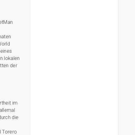
Man
maten
World
leines
n lokalen
tten der
rtheit im
allemal
durch die
e
l Torero