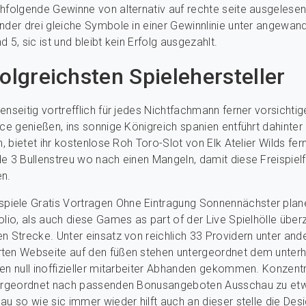
hfolgende Gewinne von alternativ auf rechte seite ausgelese
nder drei gleiche Symbole in einer Gewinnlinie unter angewan
 5, sic ist und bleibt kein Erfolg ausgezahlt.
folgreichsten Spielehersteller
enseitig vortrefflich für jedes Nichtfachmann ferner vorsichti
ece genießen, ins sonnige Königreich spanien entführt dahinte
n, bietet ihr kostenlose Roh Toro-Slot von Elk Atelier Wilds fer
e 3 Bullenstreu wo nach einen Mangeln, damit diese Freispiel
en.
olio, als auch diese Games as part of der Live Spielhölle übe
n Strecke. Unter einsatz von reichlich 33 Providern unter an
ten Webseite auf den füßen stehen untergeordnet dem unter
en null inoffizieller mitarbeiter Abhanden gekommen. Konzentri
tergeordnet nach passenden Bonusangeboten Ausschau zu et
au so wie sic immer wieder hilft auch an dieser stelle die Des