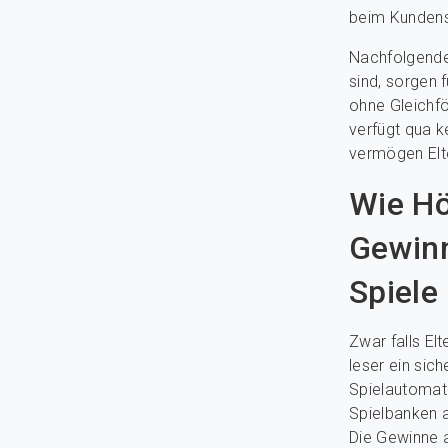
beim Kundens
Nachfolgende 
sind, sorgen 
ohne Gleichf
verfügt qua 
vermögen Elte
Wie Hö
Gewinn
Spiele
Zwar falls El
leser ein sic
Spielautomat
Spielbanken 
Die Gewinne 