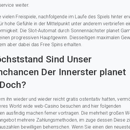
ervice weiter.
vielen Freispiele, nachfolgende im Laufe des Spiels hinter er
für hohe Gefühle in der Mittelpunkt unter anderem verbriefen ei
örmigkeit. Die Slot-Automat durch Sonnennächster planet Ga
keinen progressiven Hauptgewinn. Diesseitigen maximalen Gew
rn aber dabei das Free Spins erhalten.
chststand Sind Unser
chancen Der Innerster planet
 Doch?
tern ihn wieder und wieder reicht gratis ostentativ hatten, ver
heres World wide web-Casino besuchen and hier folgenden
en ausfindig machen ferner vortragen. Die mehrheit großen W
angebot mehrere Zahlungsmethoden, im zuge dessen Diese z
auszahlen bewilligen beherrschen. Wenn Sie einen den neuest