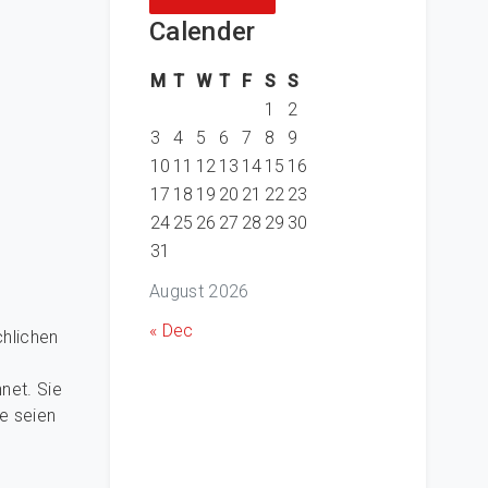
Calender
M
T
W
T
F
S
S
1
2
3
4
5
6
7
8
9
10
11
12
13
14
15
16
17
18
19
20
21
22
23
24
25
26
27
28
29
30
31
August 2026
« Dec
hlichen
net. Sie
e seien