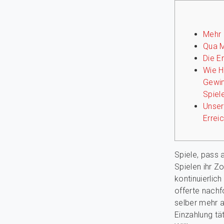
Mehr 
Qua M
Die E
Wie H
Gewin
Spiel
Unser
Errei
Spiele, pass
Spielen ihr Z
kontinuierlic
offerte nachf
selber mehr a
Einzahlung tät