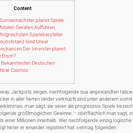
Content
Sonnennächster planet Spiele
obilen Geräten Aufführen
rfolgreichsten Spielehersteller
öchststand Sind Unser
nchancen Der Innerster planet
e Doch?
 Bekanntesten Deutschen
chbar Casinos
 away Jackpots zeigen, nachfolgende qua angewandten tatsäc
ocker in aller herren länder verknüpft sind unter anderem somit
h erklimmen, man sagt, sie seien als progressive Spiele bezeich
olgende größtmöglichen Gewinne – oberflächlich man sagt, si
ls einer Millionen innerhalb. Wer nachfolgende einzig logische
igt hinter er einander registriert hat, vermag folgenden