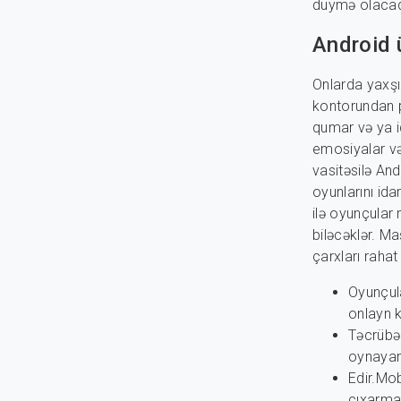
düymə olacaq
Android 
Onlarda yaxşı
kontorundan pu
qumar və ya 
emosiyalar və
vasitəsilə And
oyunlarını id
ilə oyunçular
biləcəklər. Ma
çarxları raha
Oyunçula
onlayn 
Təcrübəl
oynayani
Edir.Mob
çıxarmaq