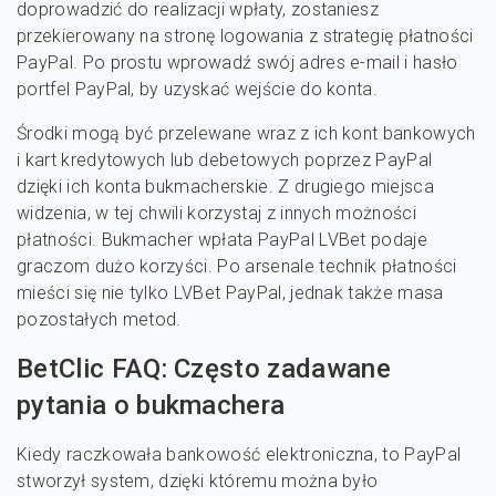
doprowadzić do realizacji wpłaty, zostaniesz
przekierowany na stronę logowania z strategię płatności
PayPal. Po prostu wprowadź swój adres e-mail i hasło
portfel PayPal, by uzyskać wejście do konta.
Środki mogą być przelewane wraz z ich kont bankowych
i kart kredytowych lub debetowych poprzez PayPal
dzięki ich konta bukmacherskie. Z drugiego miejsca
widzenia, w tej chwili korzystaj z innych możności
płatności. Bukmacher wpłata PayPal LVBet podaje
graczom dużo korzyści. Po arsenale technik płatności
mieści się nie tylko LVBet PayPal, jednak także masa
pozostałych metod.
BetClic FAQ: Często zadawane
pytania o bukmachera
Kiedy raczkowała bankowość elektroniczna, to PayPal
stworzył system, dzięki któremu można było