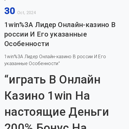
30
Oct, 2024
1win%3A Лидер Онлайн-казино В
россии И Его указанные
Особенности
1win%3A Лидер Онлайн-казино В россии И Его
указанные Особенности”
“играть В Онлайн
Казино 1win На
настоящие Деньги
200% Бонус На