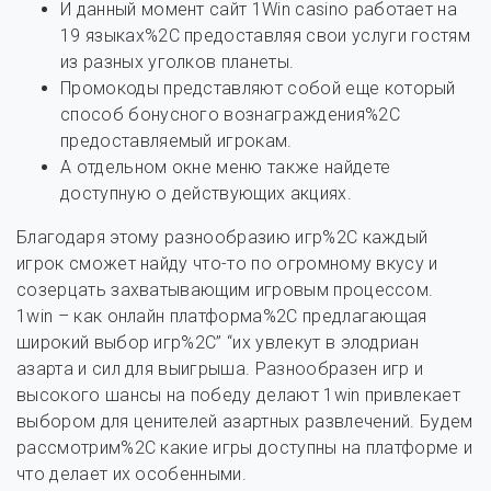
И данный момент сайт 1Win casino работает на
19 языках%2C предоставляя свои услуги гостям
из разных уголков планеты.
Промокоды представляют собой еще который
способ бонусного вознаграждения%2C
предоставляемый игрокам.
А отдельном окне меню также найдете
доступную о действующих акциях.
Благодаря этому разнообразию игр%2C каждый
игрок сможет найду что-то по огромному вкусу и
созерцать захватывающим игровым процессом.
1win – как онлайн платформа%2C предлагающая
широкий выбор игр%2C” “их увлекут в элодриан
азарта и сил для выигрыша. Разнообразен игр и
высокого шансы на победу делают 1win привлекает
выбором для ценителей азартных развлечений. Будем
рассмотрим%2C какие игры доступны на платформе и
что делает их особенными.