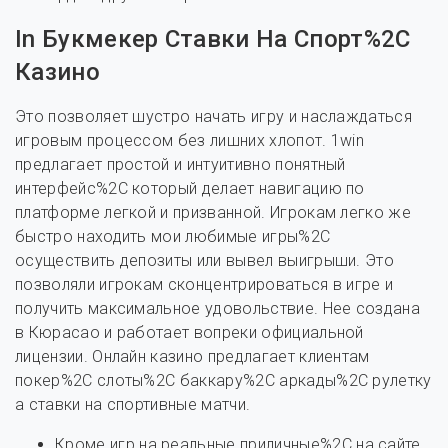
In Букмекер Ставки На Спорт%2C
Казино
Это позволяет шустро начать игру и наслаждаться
игровым процессом без лишних хлопот. 1win
предлагает простой и интуитивно понятный
интерфейс%2C который делает навигацию по
платформе легкой и призванной. Игрокам легко же
быстро находить мои любимые игры%2C
осуществить депозиты или вывел выигрыши. Это
позволяли игрокам сконцентрироваться в игре и
получить максимальное удовольствие. Нее создана
в Кюрасао и работает вопреки официальной
лицензии. Онлайн казино предлагает клиентам
покер%2C слоты%2C баккару%2C аркады%2C рулетку
а ставки на спортивные матчи.
Кроме игр на реальные приличные%2C на сайте