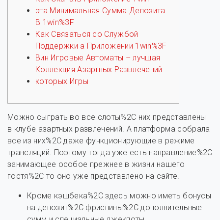
эта Минимальная Сумма Депозита
В 1win%3F
Как Связаться со Службой
Поддержки а Приложении 1win%3F
Вин Игровые Автоматы – лучшая
Коллекция Азартных Развлечений
которых Игры
Можно сыграть во все слоты%2C них представлены
в клубе азартных развлечений. А платформа собрала
все из них%2C даже функционирующие в режиме
трансляций. Поэтому тогда уже есть направление%2C
занимающее особое прежнее в жизни нашего
гостя%2C то оно уже представлено на сайте.
Кроме кэшбека%2C здесь можно иметь бонусы
на депозит%2C фриспины%2C дополнительные
сумм и специальные джекпоты.