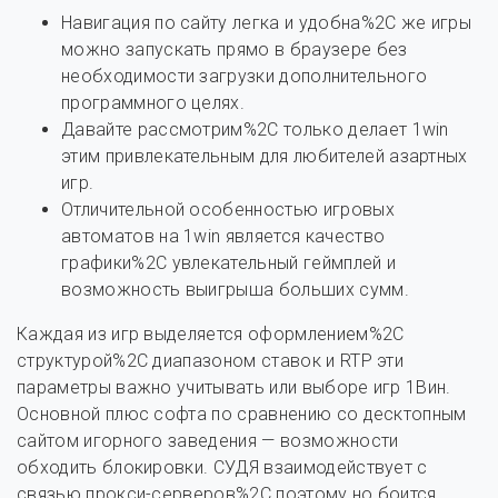
Навигация по сайту легка и удобна%2C же игры
можно запускать прямо в браузере без
необходимости загрузки дополнительного
программного целях.
Давайте рассмотрим%2C только делает 1win
этим привлекательным для любителей азартных
игр.
Отличительной особенностью игровых
автоматов на 1win является качество
графики%2C увлекательный геймплей и
возможность выигрыша больших сумм.
Каждая из игр выделяется оформлением%2C
структурой%2C диапазоном ставок и RTP эти
параметры важно учитывать или выборе игр 1Вин.
Основной плюс софта по сравнению со десктопным
сайтом игорного заведения — возможности
обходить блокировки. СУДЯ взаимодействует с
связью прокси-серверов%2C поэтому но боится