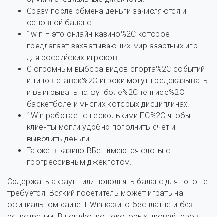
Сразу после обмена деньги зачисляются и
основной баланс.
1win – это онлайн-казино%2C которое
предлагает захватывающих мир азартных игр
для российских игроков.
С огромным выбора видов спорта%2C событий
и типов ставок%2C игроки могут предсказывать
и выигрывать на футболе%2C теннисе%2C
баскетболе и многих которых дисциплинах.
1Win работает с несколькими ПС%2C чтобы
клиенты могли удобно пополнить счет и
выводить деньги.
Также в казино ВБет имеются слоты с
прогрессивным джекпотом.
Содержать аккаунт или пополнять баланс для того не
требуется. Всякий посетитель может играть на
официальном сайте 1 Win казино бесплатно и без
регистрации. В портфолио некоторых провайдеров