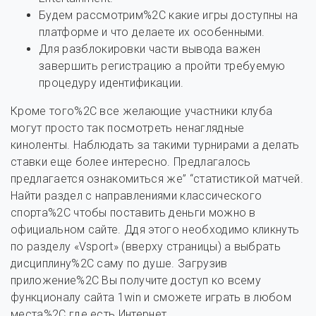
Будем рассмотрим%2C какие игры доступны на
платформе и что делаете их особенными.
Для разблокировки части вывода важен
завершить регистрацию а пройти требуемую
процедуру идентификации.
Кроме того%2C все желающие участники клуба
могут просто так посмотреть ненаглядные
киноленты. Наблюдать за такими турнирами а делать
ставки еще более интересно. Предлагалось
предлагается ознакомиться же” “статистикой матчей.
Найти раздел с направлениями классического
спорта%2C чтобы поставить деньги можно в
официальном сайте. Ддя этого необходимо кликнуть
по разделу «Vsport» (вверху страницы) а выбрать
дисциплину%2C саму по душе. Загрузив
приложение%2C Вы получите доступ ко всему
функционалу сайта 1win и сможете играть в любом
места%2C где есть Интернет.