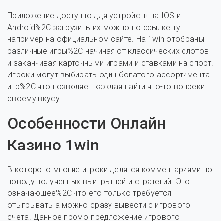
Приложение доступно ддя устройств на IOS и
Android%2C загрузить их можно по ссылке тут
например на официальном сайте. На 1win отобраны
различные игры%2C начиная от классических слотов
и заканчивая карточными играми и ставками на спорт.
Игроки могут выбирать один богатого ассортимента
игр%2C что позволяет каждая найти что-то вопреки
своему вкусу.
Особенности Онлайн
Казино 1win
В которого многие игроки делятся комментариями по
поводу полученных выигрышей и стратегий. Это
означающее%2C что его только требуется
отыгрывать а можно сразу вывести с игрового
счета. Данное промо-предложение игрового