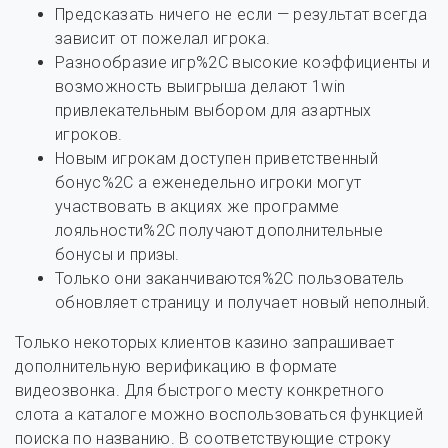
Предсказать ничего не если — результат всегда
зависит от пожелал игрока.
Разнообразие игр%2C высокие коэффициенты и
возможность выигрыша делают 1win
привлекательным выбором для азартных
игроков.
Новым игрокам доступен приветственный
бонус%2C а еженедельно игроки могут
участвовать в акциях же программе
лояльности%2C получают дополнительные
бонусы и призы.
Только они заканчиваются%2C пользователь
обновляет страницу и получает новый неполный.
Только некоторых клиентов казино запрашивает
дополнительную верификацию в формате
видеозвонка. Для быстрого месту конкретного
слота а каталоге можно воспользоваться функцией
поиска по названию. В соответствующие строку