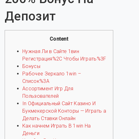
Депозит
Content
Нужная Ли в Сайте 1вин
Регистрация%2C Чтобы Играть%3F
Бонусы
Рабочее Зеркало 1win –
Список%3A
Ассортимент Игр Для
Пользователей
In Официальный Сайт Казино И
Букмекерской Конторы — Играть а
Делать Ставки Онлайн
Как начнем Играть В 1win На
Деньги