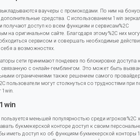
 выкладываются ваучеры с промокодами. По ним на бонус
 дополнительные средства. С использованием 1win зерка
и получают доступ ко всем функциям и сервисам%2C
ым на оригинальном сайте. Благодаря этому%2C них могу
обходиться сервисом и совершать необходимые действи
 себя а возможностях.
аторы сети принимают пондевез по блокировке доступа 
связанную с онлайн-гемблингом. Это может быть вызва
ьными ограничениями также решением самого провайдер
2C пользователи могут столкнуться со трудностями при п
 1win.
1win
 пользуется меньшей популярностью среди игроков%2C х
давать букмекерской конторе доступ к своим персональн
бы иметь доступ ко об функциям букмекерской конторы 