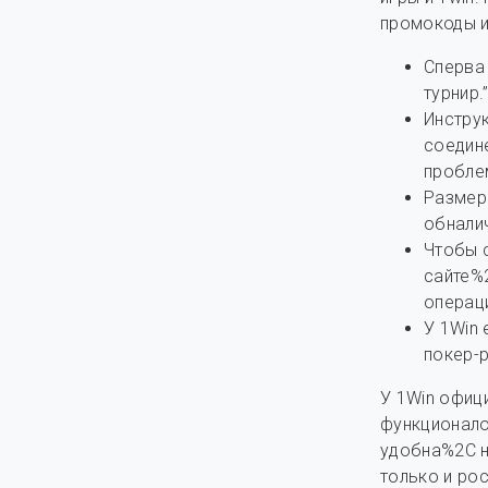
промокоды и
Сперва 
турнир.
Инструк
соедин
пробле
Размер
обнали
Чтобы 
сайте%2
операц
У 1Win 
покер-
У 1Win офиц
функционало
удобна%2C н
только и ро