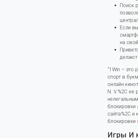
Поиск 
позвол
централ
Если в
смартф
на свой
Привет
делают 
“1Win – это
спорт в бук
онлайн кино
N. V.%2C ее
нелегальным
блокировки 
сайта%2C и 
блокировки
Игры И 