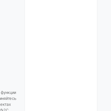
 функции
иняйтесь
пектах
сы%2C