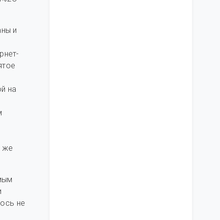
аны и
рнет-
ятое
й на
м
о же
мым
и
лось не