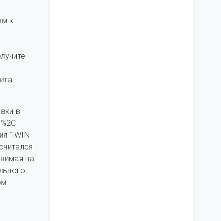
ом к
лучите
ита
вки в
р%2C
ния 1WIN
 считался
инимая на
ального
ом