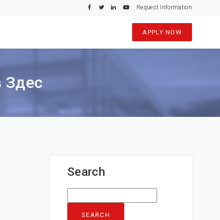
Request Information
APPLY NOW
в Здес
Search
Search
for: