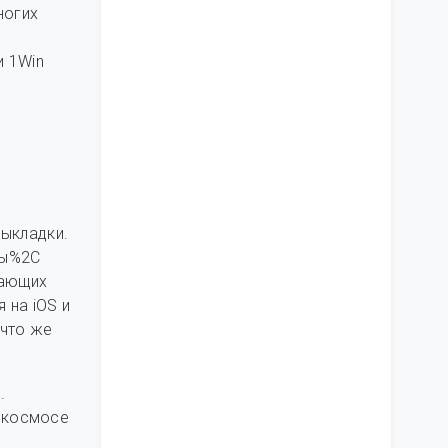
ногих
и 1Win
выкладки.
ты%2C
тающих
 на iOS и
 что же
.
 космосе