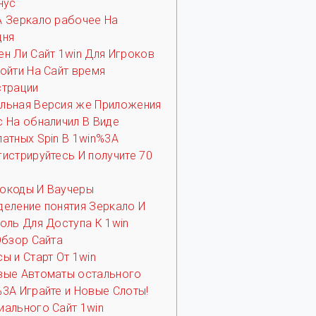
нус
A Зеркало рабочее На
дня
ен Ли Сайт 1win Для Игроков
ойти На Сайт время
страции
льная Версия же Приложения
с На обналичил В Виде
атных Spin В 1win%3A
истрируйтесь И получите 70
окоды И Ваучеры
деление понятия Зеркало И
оль Для Доступа К 1win
Обзор Сайта
ы и Старт От 1win
вые Автоматы остального
%3A Играйте и Новые Слоты!
иального Сайт 1win