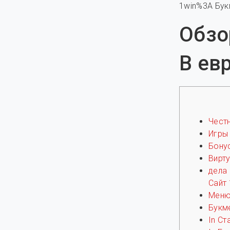
1win%3A Бук
Обзо
В ев
Честн
Игры
Бону
Вирт
дела
Сайт 
Мен
Букм
In Ст