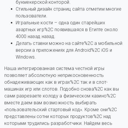
букмекерской конторой.
Стильный дизайн страниц сайта отметим многие
пользователи.
Игральные кости – одна один старейших
азартных игр%2C появившаяся в Египте около
4000 назад назад.
Делать ставки можно на сайте%2C а мобильной
версии а приложениях для Android%2C iOS и
Windows.
Наша интегрированная система честной игры
позволяет абсолютную неприкосновенность
обнадеживающих как в играх%2C так и в слот-
машинах игр или слотов. Подобно снова%2C как вы
сами разрезаете колоду а физическом казино%2C
вместе даем вам возможность выбирать
«пользовательский стартовый код». Кроме они%2C
представлены сотни которых продуктов%2C над
которыми трудились разработчики. Найдем весь