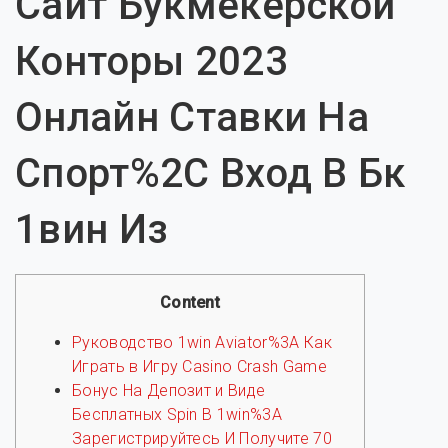
Сайт Букмекерской
Конторы 2023
Онлайн Ставки На
Спорт%2C Вход В Бк
1вин Из
Content
Руководство 1win Aviator%3A Как
Играть в Игру Casino Crash Game
Бонус На Депозит и Виде
Бесплатных Spin В 1win%3A
Зарегистрируйтесь И Получите 70