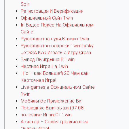
Spin
Регистрация И Верификация
Официальный Сайт 1win
In Видео Покер На Официальном
Сайте
Руководства судя Казино 1win
Руководство вопреки 1win Lucky
Jet%3A Как Играть а Игру Crash
Вывод Выигрыша В 1win
Честная Игра На 1win
Hilo – как Больше%2C Чем как
Карточная Игра!
Live-games в Официальном Сайте
1win
Мобильное Приложение Бк
Последние Выигрыши (07 08
полезные Игры От 1win
Авиатор – Самая грандиозная
Онлайн Игра!