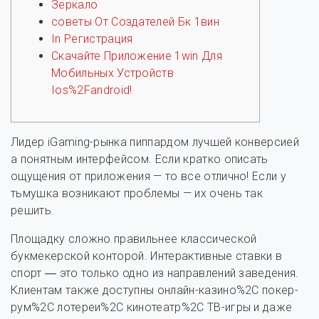
Зеркало
советы От Создателей Бк 1вин
In Регистрация
Скачайте Приложение 1win Для
Мобильных Устройств
Ios%2Fandroid!
Лидер iGaming-рынка пиппардом лучшей конверсией
а понятным интерфейсом. Если кратко описать
ощущения от приложения — то все отлично! Если у
тьмушка возникают проблемы — их очень так
решить.
Площадку сложно правильнее классической
букмекерской конторой. Интерактивные ставки в
спорт ― это только одно из направлений заведения.
Клиентам также доступны онлайн-казино%2C покер-
рум%2C лотереи%2C кинотеатр%2C ТВ-игры и даже