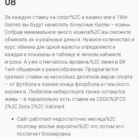
08
За каждую ставку на спорт%2C а казино или и 1Win
Games вы будут начислять бонусные баллы – коины.
Собрав минимальное много коинов%2C вы сможете
обменять их и реальные деньги. Нужное количество и
курс обмена для одной валюты определяются
каждая и показаны в таблице в личном кабинете
игрока. А уже отмечалось вровень%2C линия в БК
1win обширная а разнообразная. Предлагается
сделано ставки на несколько десятков видов спорта
– от футбола и хоккея конца флорбола и гэльского
херлинга. Любители киберспорта также останутся
живы – в параллельно есть ставки на CSGO%2FCS
2%2C Dota 2%2C Valorant.
Сайт работает недостаточно месяца%2C
поэтому вполне вероятно%2C что потом его
постигнет блокировка.