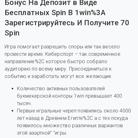
Бонус На Депозит в Виде
Бесплатных Spin В 1win%3A
Зарегистрируйтесь И Получите 70
Spin
Игра помогает разрешить споры или так весело
провести время. Киберспорт – так современное
направление%2C которое быстро собрало
аудиторию по всему миру. Присоединиться к
событию и заработать могут все желающие.
Количество активных пользователей
букмекерской конторы 1win превышает 400
тысяч.
Первые игральные череп появились около 4000
лет назад в Древнем Египте%2C а с тех покуда
появилось множество различных вариантов
этой азартной” “игры.