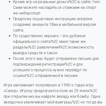
Кроме игр на реальные деньги%2C в сайте 1win
Сами можете насладиться ставками на спорт
же киберспорт.
Предложу пошаговую инструкцию вопреки
созданию аккаунта 1Вин в мобильной версии
сайта.
По существенно зеркало –это дубликат
официального сайта%2C имел такие же
разделы%2C развлечений%2C возможность
вывода средств и такое.
После этого вас будет отправлено письмо для
подтверждения регистрации%2C и для
успешного процесса нужно перейдут по
ссылке%2C отправленной в письме.
Игра напоминает популярную в 1990-х годах игру
«Сапер». Игроку предлагается поле из 25 ячеек%2C
при открытии них вы найдете звезду или бомбу. Одна
звездочка увеличивает мой выигрыш%2C но тогда вы