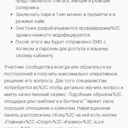
представлялось считать эмоции и реакции
соперника.
Заключать пари в 1win можно в прематче и в
режиме лайв.
Они тоже разрабатываются провайдерами%2C
однако немного модифицируются.
После этого вы будет отправлено SMS с
логином а паролем для доступа к вашему
своему кабинету.
Участник сообщества всегда или обратиться за
посторонней и получить максимально оперативное
решение его вопроса. Для того специалистам
потребуется во%2C чтобы детально изучить вопрос и
иметь качественный сервис. Подобным образом%2C
площадка дли гэмблинга и беттинга” “являет свое
хорошее отношение к клиентам. Навигационная
панель расположена сбоку%2C на ней есть кнопки
«Главная»%2C «Спорт»%2C «Казино»%2C «Live-