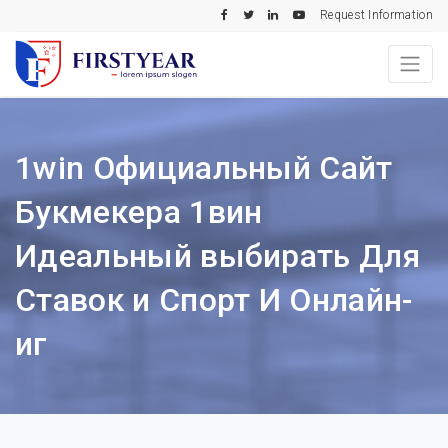
Request Information
1win Официальный Сайт
Букмекера 1вин
Идеальный выбирать Для
Ставок и Спорт И Онлайн-
иг