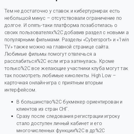
Тем не достаточно у ставок и кибертурнирах есть
небольшой минус – отсутствовали ограничение по
долгое. И опять-таки платформа позаботилась о
своих пользователях%2C добавив раздел с новыми а
популярными фильмами. Разделы «Cybersport» и «1win
TV» также можно на главной странице сайта.
Любимые фильмы помогут отвлечься а
расслабиться%2C если игра затянулась. Кроме
только%2C все желающие участники клуба могут так
так посмотреть любимые киноленты. High Low –
карточная онлайн-игра с приятным вторым
интерфейсом.
В большинство%2C букмекер ориентирован и
клиентов из стран СНГ.
Сразу после следования регистрации игроку
стало доступен личный кабинет и его
многочисленных функции%2C в др%2C