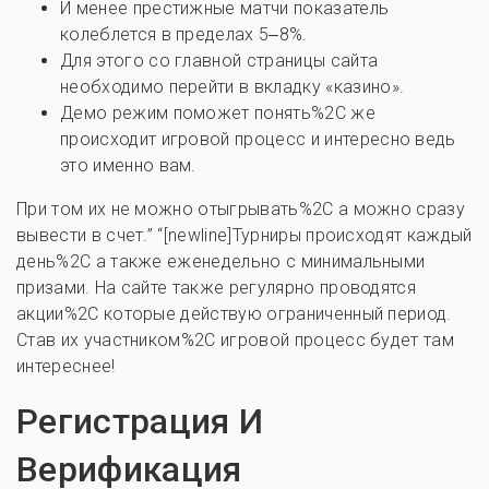
И менее престижные матчи показатель
колеблется в пределах 5‒8%.
Для этого со главной страницы сайта
необходимо перейти в вкладку «казино».
Демо режим поможет понять%2C же
происходит игровой процесс и интересно ведь
это именно вам.
При том их не можно отыгрывать%2C а можно сразу
вывести в счет.” “[newline]Турниры происходят каждый
день%2C а также еженедельно с минимальными
призами. На сайте также регулярно проводятся
акции%2C которые действую ограниченный период.
Став их участником%2C игровой процесс будет там
интереснее!
Регистрация И
Верификация